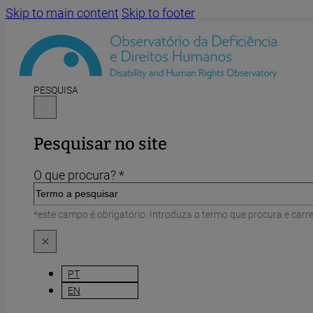
Skip to main content
Skip to footer
PESQUISA
Pesquisar no site
O que procura? *
*este campo é obrigatório. Introduza o termo que procura e carr
×
PT
EN