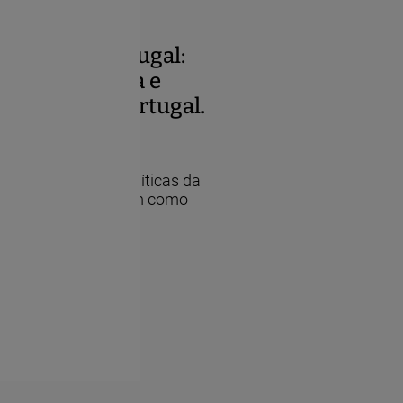
iência em Portugal:
 de prevalência e
acidade em Portugal.
ências Sociais e Políticas da
bre deficiência, assim como
-FEDER-03055000).