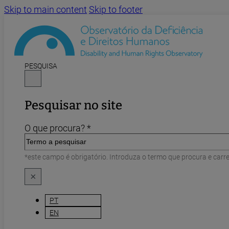
Skip to main content
Skip to footer
PESQUISA
Pesquisar no site
O que procura? *
*este campo é obrigatório. Introduza o termo que procura e carr
×
PT
EN