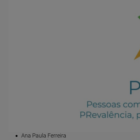
Deu início, no dia 2 de janeiro de 20
Prevalência, perfis e retratos socioló
caracterização sociodemográfica da p
Este estudo, promovido pelo Observatório da Deficiênc
Universidade de Lisboa (ISCSP-ULisboa), pretende con
apoiar processos de avaliação e decisão política nest
O projeto terá a duração de 12 meses e é cofinanci
Equipa científica
Paula Campos Pinto (IR)
Teresa Janela Pinto
Patrícia Neca
Ana Paula Ferreira