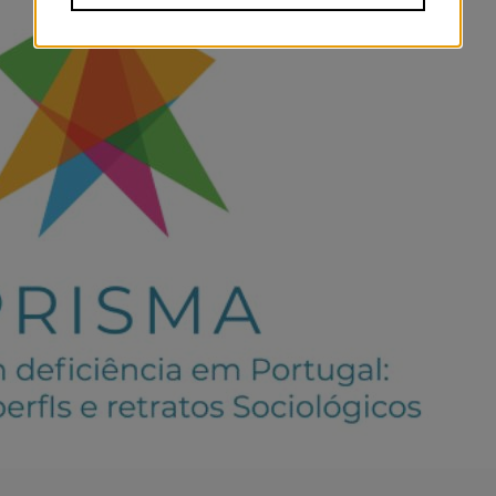
26, o projeto “PRISMA – Pessoas com defic
gicos” que visa a realização de um estudo
opulação adulta com deficiência e incap
ia e Direitos Humanos (ODDH) do Instituto Superior de Ci
tribuir para um melhor uso de informação estatística so
a área.
ado pelo Programa de Assistência Técnica 2030 (PAT2030