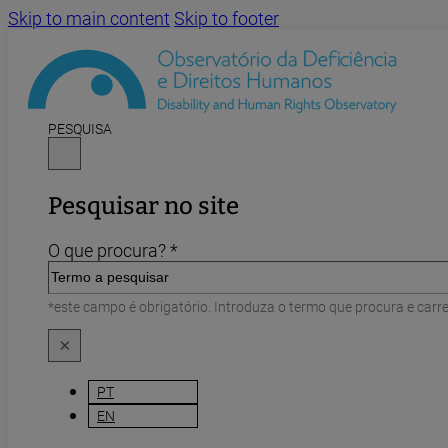
Skip to main content
Skip to footer
PESQUISA
Pesquisar no site
O que procura? *
*este campo é obrigatório. Introduza o termo que procura e carr
×
PT
EN