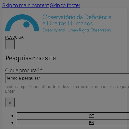
Skip to main content
Skip to footer
PESQUISA
Pesquisar no site
O que procura? *
*este campo é obrigatório. Introduza o termo que procura e carregue
Enter.
×
PT
EN