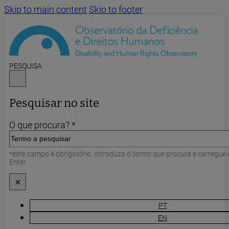
Skip to main content
Skip to footer
PESQUISA
Pesquisar no site
O que procura? *
*este campo é obrigatório. Introduza o termo que procura e carregue
Enter.
×
PT
EN