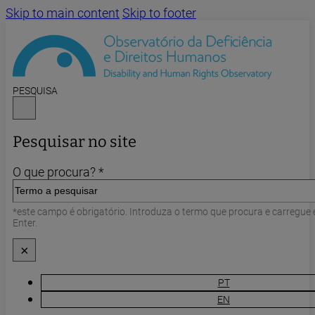
Skip to main content
Skip to footer
PESQUISA
Pesquisar no site
O que procura? *
*este campo é obrigatório. Introduza o termo que procura e carregue
Enter.
×
PT
EN