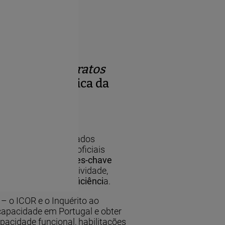
, perfis e retratos
 sociodemográfica da
ento, a análise de dados
prego) e de fontes oficiais
olução de indicadores-chave
larização, taxa de atividade,
população sem deficiênci
a.
– o ICOR e o Inquérito ao
ncapacidade em Portugal e obter
capacidade funcional, habilitações