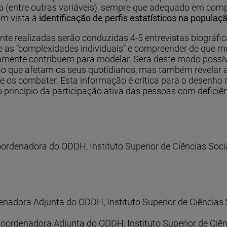
vida (entre outras variáveis), sempre que adequado em c
om vista à
identificação de perfis estatísticos na populaç
e realizadas serão conduzidas 4-5 entrevistas biográficas
e as “complexidades individuais” e compreender de que m
mente contribuem para modelar. Será deste modo possíve
nação que afetam os seus quotidianos, mas também revelar 
e os combater. Esta informação é crítica para o desenho 
princípio da participação ativa das pessoas com deficiên
denadora do ODDH, Instituto Superior de Ciências Sociai
enadora Adjunta do ODDH, Instituto Superior de Ciências S
oordenadora Adjunta do ODDH, Instituto Superior de Ciênci