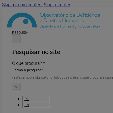
Skip to main content
Skip to footer
PESQUISA
Pesquisar no site
O que procura? *
*este campo é obrigatório. Introduza o termo que procura e carr
×
PT
EN