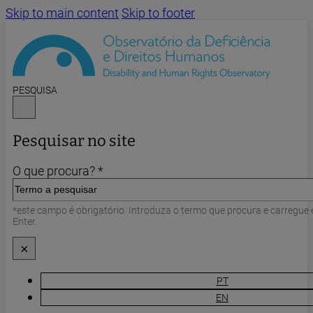
Skip to main content
Skip to footer
PESQUISA
Pesquisar no site
O que procura? *
*este campo é obrigatório. Introduza o termo que procura e carregue
Enter.
×
PT
EN