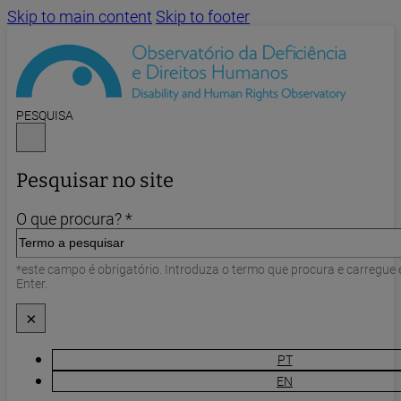
Skip to main content
Skip to footer
PESQUISA
Pesquisar no site
O que procura? *
*este campo é obrigatório. Introduza o termo que procura e carregue
Enter.
×
PT
EN