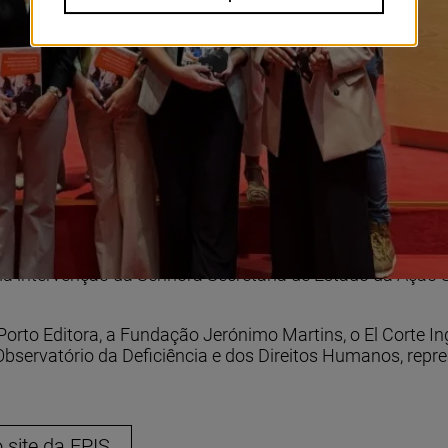
ual “Vencer os desafios da inserção pro
” foi apresentado, pela EPIS, na Culturges
 implementadas no terreno, casos reais e recomendações o
unidades de trabalho inclusivas. A EPIS pretende, ainda, 
 abertura, uma apresentação do manual pelas autoras, S
 intervenção da Senhora Secretária de Estado da Ação Soc
 Porto Editora, a Fundação Jerónimo Martins, o El Corte I
bservatório da Deficiência e dos Direitos Humanos, repr
 site da EPIS