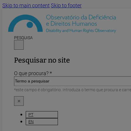
Skip to main content
Skip to footer
PESQUISA
Pesquisar no site
O que procura? *
*este campo é obrigatório. Introduza o termo que procura e carr
×
PT
EN