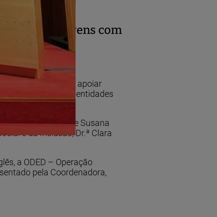
fissional de jovens com
t.
bjetivas, que visam apoiar
reunir-se com várias entidades
ofia Sousa e Silva e Susana
ial e da Inclusão, Dr.ª Clara
nglês, a ODED – Operação
esentado pela Coordenadora,