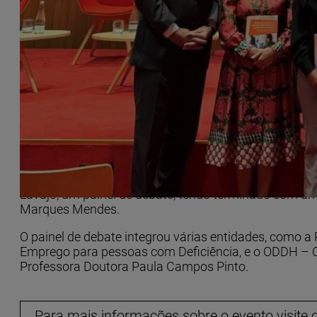
No passado dia 29 de setembro, o man
deficiência – boas práticas no terreno
Este manual constitui um guia que reúne estratégias
empregadores públicos e privados na criação de oport
relevantes para colocar em prática este objetivo.
Do programa da apresentação constou uma sessão de
Lavajo, um painel de debate, tendo terminado com uma
Marques Mendes.
O painel de debate integrou várias entidades, como a
Emprego para pessoas com Deficiência, e o ODDH – O
Professora Doutora Paula Campos Pinto.
Para mais informações sobre o evento visite o