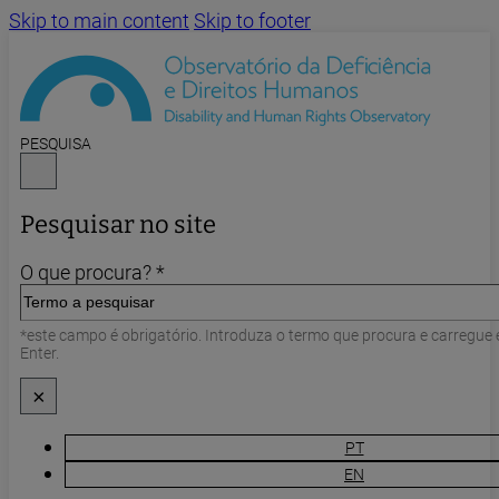
Skip to main content
Skip to footer
PESQUISA
Pesquisar no site
O que procura? *
*este campo é obrigatório. Introduza o termo que procura e carregue
Enter.
×
PT
EN