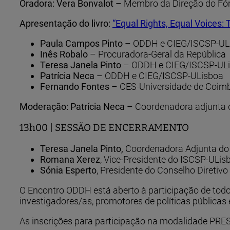
Oradora: Vera Bonvalot –
Membro da Direção do Fór
Apresentação do livro:
“Equal Rights, Equal Voices: 
Paula Campos Pinto
– ODDH e CIEG/ISCSP-UL
Inês Robalo
– Procuradora-Geral da República
Teresa Janela Pinto
– ODDH e CIEG/ISCSP-UL
Patrícia Neca
– ODDH e CIEG/ISCSP-ULisboa
Fernando Fontes
– CES-Universidade de Coim
Moderação: Patrícia Neca
– Coordenadora adjunta
13h00 | SESSÃO DE ENCERRAMENTO
Teresa Janela Pinto,
Coordenadora Adjunta d
Romana Xerez
, Vice-Presidente do ISCSP-ULis
Sónia Esperto
, Presidente do Conselho Diretivo
O Encontro ODDH está aberto à participação de todo
investigadores/as, promotores de políticas públicas
As inscrições para participação na modalidade P