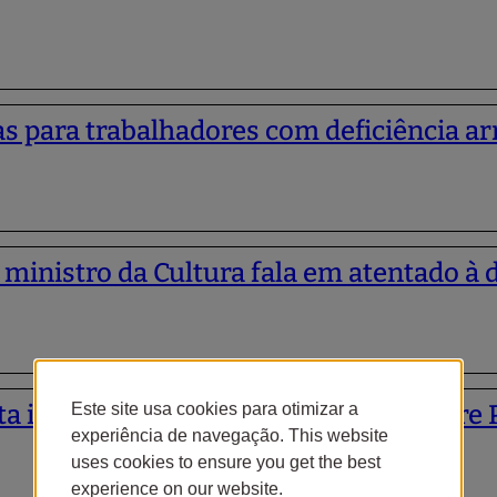
s para trabalhadores com deficiência arr
 ministro da Cultura fala em atentado 
eta implementação” de Convenção sobre 
Este site usa cookies para otimizar a
experiência de navegação. This website
uses cookies to ensure you get the best
experience on our website.