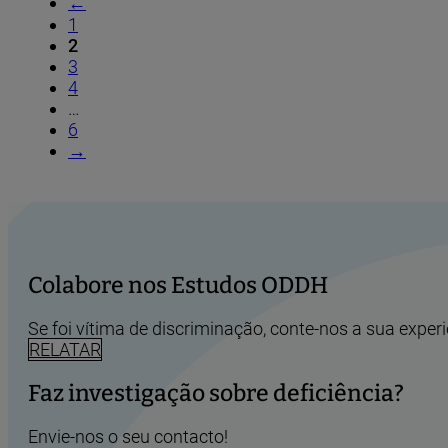
←
1
2
3
4
…
6
→
Colabore nos Estudos ODDH
Se foi vítima de discriminação, conte-nos a sua experi
RELATAR
Faz investigação sobre deficiência?
Envie-nos o seu contacto!