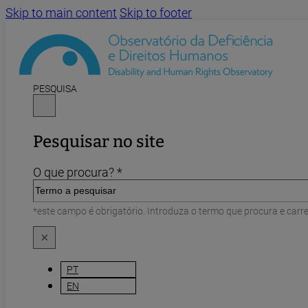
Skip to main content
Skip to footer
PESQUISA
Pesquisar no site
O que procura? *
*este campo é obrigatório. Introduza o termo que procura e carr
×
PT
EN