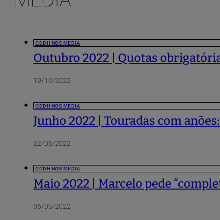
ODDH NOS MEDIA
Outubro 2022 | Quotas obrigatória
19/10/2022
ODDH NOS MEDIA
Junho 2022 | Touradas com anões:
22/06/2022
ODDH NOS MEDIA
Maio 2022 | Marcelo pede “compl
06/05/2022