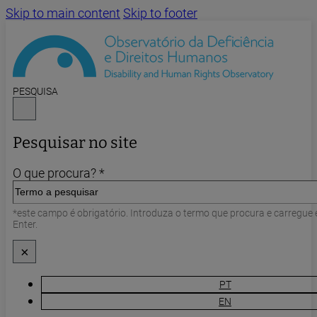
Skip to main content
Skip to footer
PESQUISA
Pesquisar no site
O que procura? *
*este campo é obrigatório. Introduza o termo que procura e carregue
Enter.
×
PT
EN