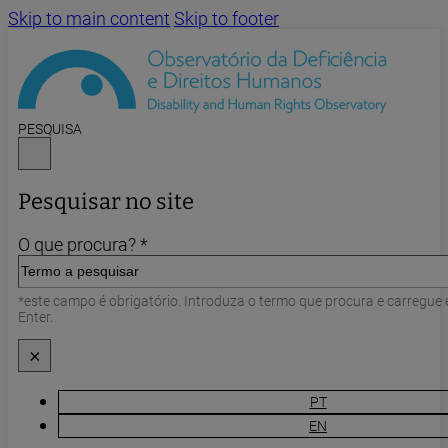
Skip to main content
Skip to footer
PESQUISA
Pesquisar no site
O que procura? *
*este campo é obrigatório. Introduza o termo que procura e carregue
Enter.
×
PT
EN