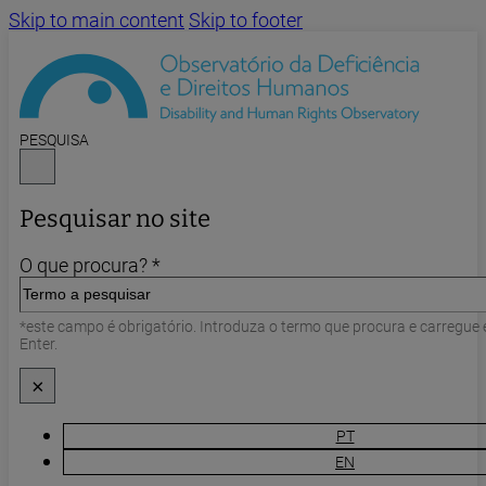
Skip to main content
Skip to footer
PESQUISA
Pesquisar no site
O que procura? *
*este campo é obrigatório. Introduza o termo que procura e carregue
Enter.
×
PT
EN