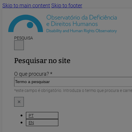
Skip to main content
Skip to footer
PESQUISA
Pesquisar no site
O que procura? *
*este campo é obrigatório. Introduza o termo que procura e carr
×
PT
EN