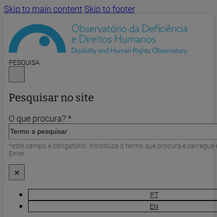
Skip to main content
Skip to footer
PESQUISA
Pesquisar no site
O que procura? *
*este campo é obrigatório. Introduza o termo que procura e carregue
Enter.
×
PT
EN