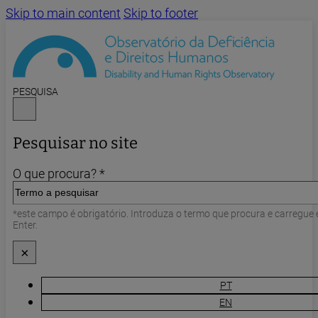
Skip to main content
Skip to footer
PESQUISA
Pesquisar no site
O que procura? *
*este campo é obrigatório. Introduza o termo que procura e carregue
Enter.
×
PT
EN