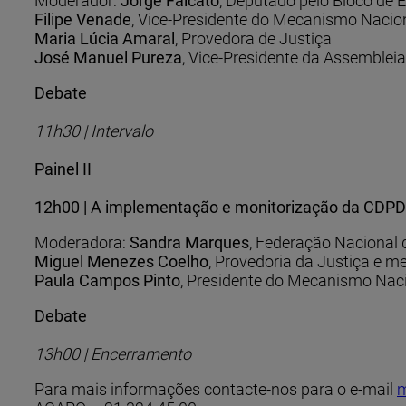
Moderador:
Jorge Falcato
, Deputado pelo Bloco de
Filipe Venade
, Vice-Presidente do Mecanismo Nacio
Maria Lúcia Amaral
, Provedora de Justiça
José Manuel Pureza
, Vice-Presidente da Assemblei
Debate
11h30 | Intervalo
Painel II
12h00 | A implementação e monitorização da CDP
Moderadora:
Sandra Marques
, Federação Nacional
Miguel Menezes Coelho
, Provedoria da Justiça e
Paula Campos Pinto
, Presidente do Mecanismo Nac
Debate
13h00 | Encerramento
Para mais informações contacte-nos para o e-mail
m