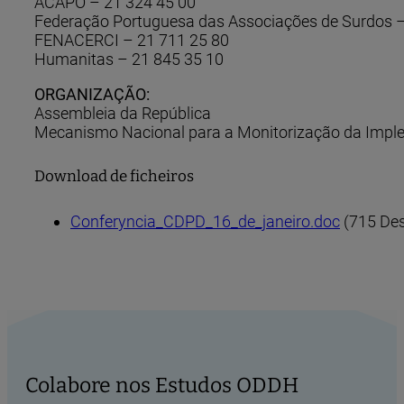
ACAPO – 21 324 45 00
Federação Portuguesa das Associações de Surdos –
FENACERCI – 21 711 25 80
Humanitas – 21 845 35 10
ORGANIZAÇÃO:
Assembleia da República
Mecanismo Nacional para a Monitorização da Imple
Download de ficheiros
Conferyncia_CDPD_16_de_janeiro.doc
(715 Des
Colabore nos Estudos ODDH