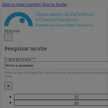
Skip to main content
Skip to footer
PESQUISA
Pesquisar no site
O que procura? *
*este campo é obrigatório. Introduza o termo que procura e carregue
Enter.
×
PT
EN