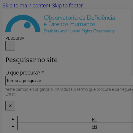
Skip to main content
Skip to footer
PESQUISA
Pesquisar no site
O que procura? *
*este campo é obrigatório. Introduza o termo que procura e carregue
Enter.
×
PT
EN