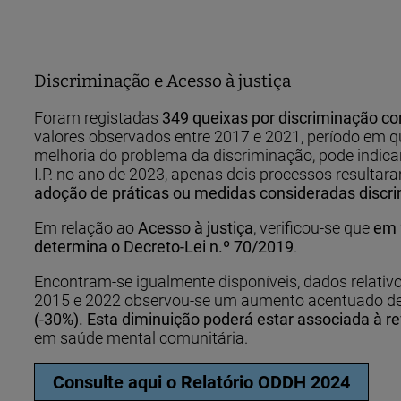
Discriminação e Acesso à justiça
Foram registadas
349 queixas
por discriminação co
valores observados entre 2017 e 2021, período em qu
melhoria do problema da discriminação, pode indica
I.P. no ano de 2023, apenas dois processos resulta
adoção de práticas ou medidas consideradas discri
Em relação ao
Acesso à justiça
, verificou-se que
em 
determina o Decreto-Lei n.º 70/2019
.
Encontram-se igualmente disponíveis, dados relativo
2015 e 2022 observou-se um aumento acentuado de
(-30%). Esta diminuição poderá estar associada à r
em saúde mental comunitária.
Consulte aqui o Relatório ODDH 2024