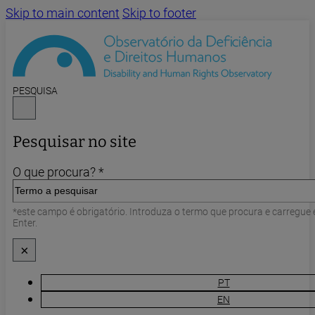
Skip to main content
Skip to footer
PESQUISA
Pesquisar no site
O que procura? *
*este campo é obrigatório. Introduza o termo que procura e carregue
Enter.
×
PT
EN