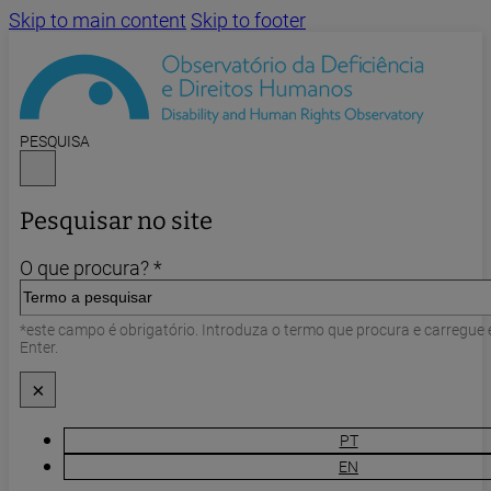
Skip to main content
Skip to footer
PESQUISA
Pesquisar no site
O que procura? *
*este campo é obrigatório. Introduza o termo que procura e carregue
Enter.
×
PT
EN