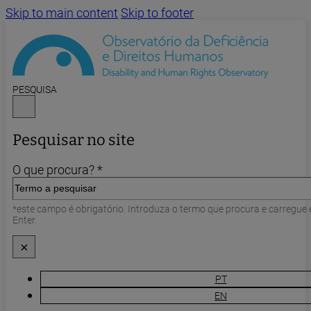
Skip to main content
Skip to footer
PESQUISA
Pesquisar no site
O que procura? *
*este campo é obrigatório. Introduza o termo que procura e carregue
Enter.
×
PT
EN