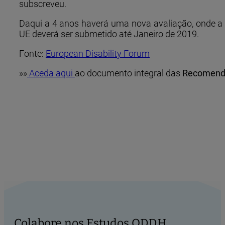
subscreveu.
Daqui a 4 anos haverá uma nova avaliação, onde a 
UE deverá ser submetido até Janeiro de 2019.
Fonte:
European Disability Forum
»»
Aceda aqui
ao documento integral das
Recomend
Colabore nos Estudos ODDH