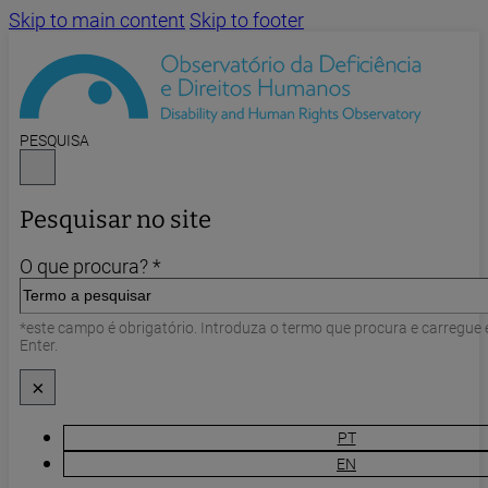
Skip to main content
Skip to footer
PESQUISA
Pesquisar no site
O que procura? *
*este campo é obrigatório. Introduza o termo que procura e carregue
Enter.
×
PT
EN