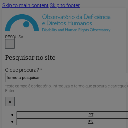
Skip to main content
Skip to footer
PESQUISA
Pesquisar no site
O que procura? *
*este campo é obrigatório. Introduza o termo que procura e carregue
Enter.
×
PT
EN