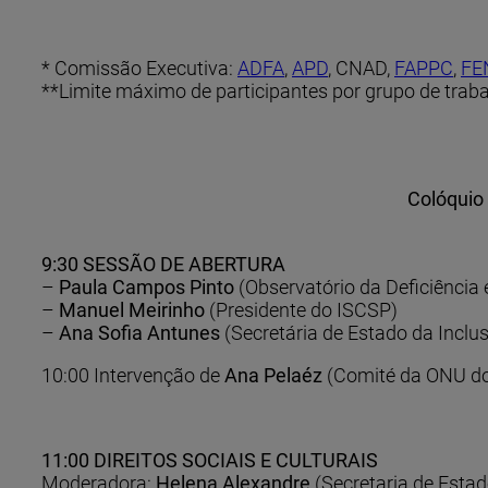
* Comissão Executiva:
ADFA
,
APD
, CNAD,
FAPPC
,
FE
**Limite máximo de participantes por grupo de trab
Colóquio 
9:30 SESSÃO DE ABERTURA
–
Paula Campos Pinto
(Observatório da Deficiência
–
Manuel Meirinho
(Presidente do ISCSP)
–
Ana Sofia Antunes
(Secretária de Estado da Inclu
10:00 Intervenção de
Ana Pelaéz
(Comité da ONU dos
11:00 DIREITOS SOCIAIS E CULTURAIS
Moderadora:
Helena Alexandre
(Secretaria de Esta