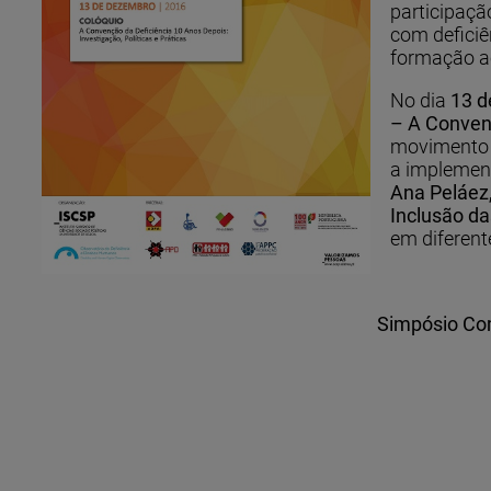
participaçã
com deficiê
formação ao
No dia
13 d
– A Convenç
movimento a
a implement
Ana Peláez
Inclusão d
em diferent
Simpósio Com