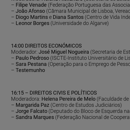
–
Filipe Venade
(Federação Portuguesa das Associa
–
João Afonso
(Câmara Municipal de Lisboa, Vereado
–
Diogo Martins
e
Diana Santos
(Centro de Vida Ind
–
Leonor Borges
(Universidade do Algarve)
14:00 DIREITOS ECONÓMICOS
Moderador:
José Miguel Nogueira
(Secretaria de Es
–
Paulo Pedroso
(ISCTE-Instituto Universitário de L
–
Sara Pestana
(Operação para o Emprego de Pesso
–
Testemunho
16:15 – DIREITOS CIVIS E POLÍTICOS
Moderadora:
Helena Pereira de Melo
(Faculdade de 
–
Margarida Paz
(Centro de Estudos Judiciários)
–
Jorge Falcato
(Deputado do Bloco de Esquerda na
–
Sandra Marques
(Federação Nacional de Cooperat