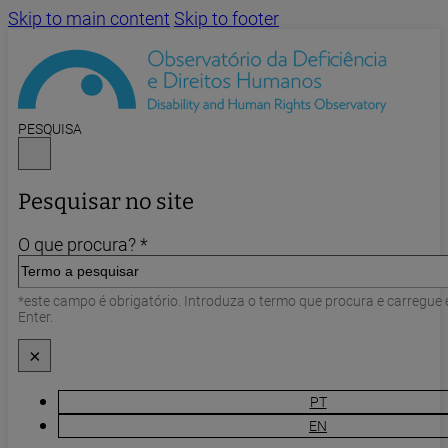
Skip to main content
Skip to footer
PESQUISA
Pesquisar no site
O que procura? *
*este campo é obrigatório. Introduza o termo que procura e carregue
Enter.
×
PT
EN