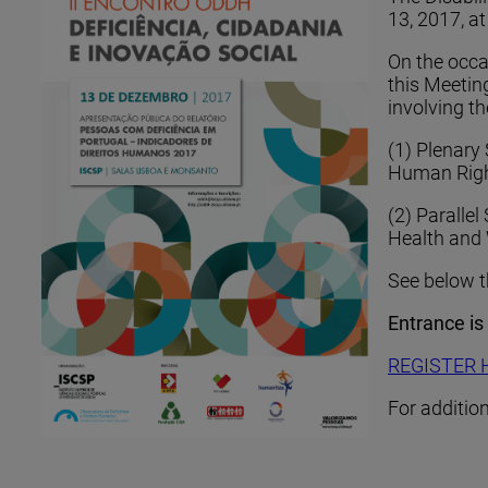
13, 2017, at
On the occa
this Meetin
involving t
(1) Plenary
Human Right
(2) Paralle
Health and 
See below t
Entrance is 
REGISTER 
For additio