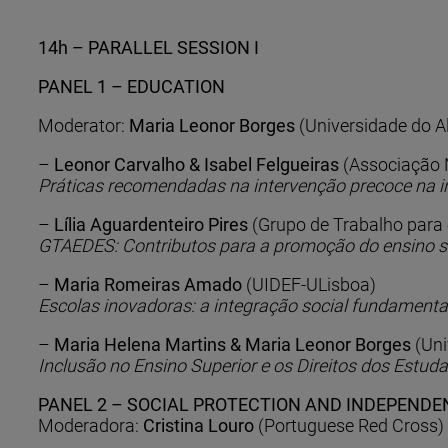
14h – PARALLEL SESSION I
PANEL 1 – EDUCATION
Moderator:
Maria Leonor Borges
(Universidade do A
–
Leonor Carvalho & Isabel Felgueiras
(Associação N
Práticas recomendadas na intervenção precoce na in
–
Lília Aguardenteiro Pires
(Grupo de Trabalho para 
GTAEDES: Contributos para a promoção do ensino su
–
Maria Romeiras Amado
(UIDEF-ULisboa)
Escolas inovadoras: a integração social fundamenta
–
Maria Helena Martins & Maria Leonor Borges
(Uni
Inclusão no Ensino Superior e os Direitos dos Estu
PANEL 2 – SOCIAL PROTECTION AND INDEPENDEN
Moderadora:
Cristina Louro
(Portuguese Red Cross)